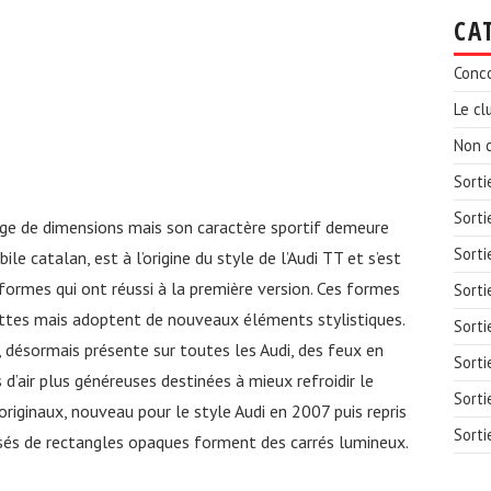
CA
Conc
Le cl
Non c
Sorti
Sorti
ange de dimensions mais son caractère sportif demeure
Sorti
le catalan, est à l’origine du style de l’Audi TT et s’est
formes qui ont réussi à la première version. Ces formes
Sorti
ttes mais adoptent de nouveaux éléments stylistiques.
Sorti
, désormais présente sur toutes les Audi, des feux en
Sorti
s d’air plus généreuses destinées à mieux refroidir le
Sorti
originaux, nouveau pour le style Audi en 2007 puis repris
Sorti
osés de rectangles opaques forment des carrés lumineux.