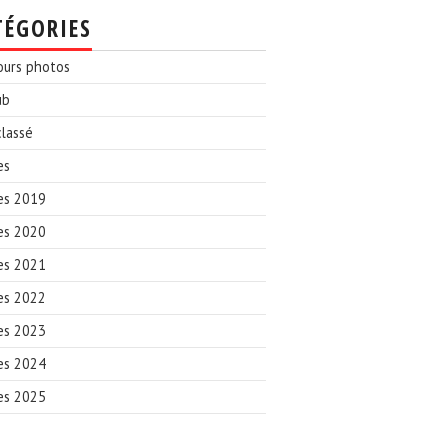
TÉGORIES
ours photos
ub
lassé
es
es 2019
es 2020
es 2021
es 2022
es 2023
es 2024
es 2025