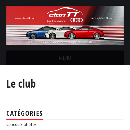
MENU
LE CLUB
Le club
LES SORTIES
CONCOURS PHOTOS
CATÉGORIES
FORUM
Concours photos