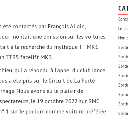
CA
Conc
été contactés par François Allain,
Le cl
 qui montait une émission sur les voitures
Non c
était à la recherche du mythique TT MK1
Sorti
un TTRS facelift MK3.
Sorti
Sorti
thieu, qui a répondu à l’appel du club lancé
Sorti
us a été pris sur le Circuit de La Ferté
Sorti
rnage. Nous avons eu le plaisir de
Sorti
spectateurs, le 19 octobre 2022 sur RMC
Sorti
 n° 1 sur le podium comme voiture préférée
Sorti