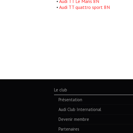
•
Audi TT Le Mans 8N
•
Audi TT quattro sport 8N
Le club
Présentation
Audi Club International
Devenir membre
Partenaires