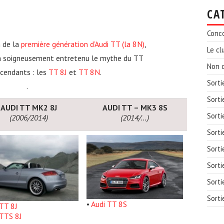
CA
Conc
n de la
première génération d’Audi TT (la 8N)
,
Le cl
a soigneusement entretenu le mythe du TT
Non c
cendants : les
TT 8J
et
TT 8N
.
Sorti
.
Sorti
AUDI TT MK2 8J
AUDI TT – MK3 8S
Sorti
(2006/2014)
(2014/…)
Sorti
Sorti
Sorti
Sorti
Sorti
•
Audi TT 8S
 TT 8J
 TTS 8J