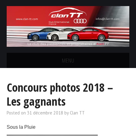
MENU
LE CLUB
Concours photos 2018 –
LES SORTIES
Les gagnants
CONCOURS PHOTOS
Posted on
31 décembre 2018
by
Clan TT
FORUM
Sous la Pluie