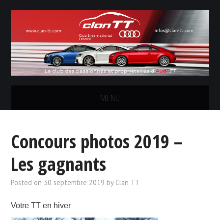
MENU
LE CLUB
Concours photos 2019 –
LES SORTIES
Les gagnants
CONCOURS PHOTOS
Posted on
30 septembre 2019
by
Clan TT
FORUM
Votre TT en hiver