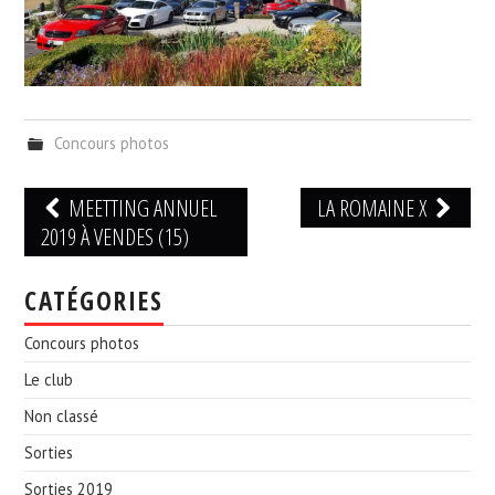
Concours photos
Navigation
MEETTING ANNUEL
LA ROMAINE X
des
2019 À VENDES (15)
articles
CATÉGORIES
Concours photos
Le club
Non classé
Sorties
Sorties 2019