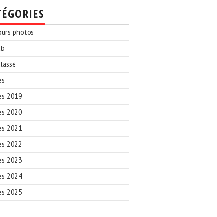
TÉGORIES
ours photos
ub
lassé
es
es 2019
es 2020
es 2021
es 2022
es 2023
es 2024
es 2025