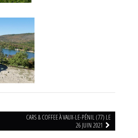
CARS & COFFEE À VAUX-LE-PÉNIL (77) LE
26 JUIN 2021