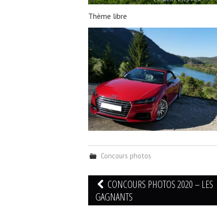
Thème libre
Concours photos
Navigation
CONCOURS PHOTOS 2020 – LES
des
GAGNANTS
articles