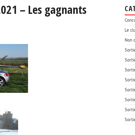
2021 – Les gagnants
CA
Conc
Le cl
Non c
Sorti
Sorti
Sorti
Sorti
Sorti
Sorti
Sorti
Sorti