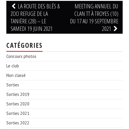
Navigation
LA ROUTE DES BLÉS &
MEETING ANNUEL DU
des
ZOO REFUGE DE LA
CLAN TT À TROYES (10)
articles
TANIÈRE (28) – LE
DU 17 AU 19 SEPTEMBRE
SAMEDI 19 JUIN 2021
2021
CATÉGORIES
Concours photos
Le club
Non classé
Sorties
Sorties 2019
Sorties 2020
Sorties 2021
Sorties 2022