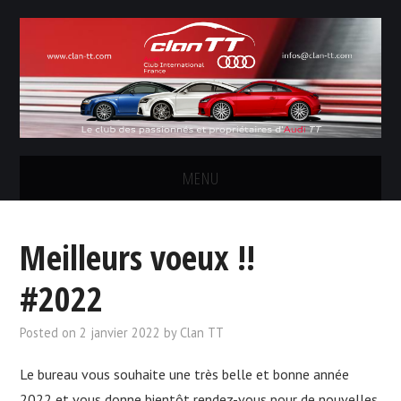
MENU
LE CLUB
Meilleurs voeux !!
LES SORTIES
#2022
CONCOURS PHOTOS
Posted on
2 janvier 2022
by
Clan TT
FORUM
Le bureau vous souhaite une très belle et bonne année
2022 et vous donne bientôt rendez-vous pour de nouvelles