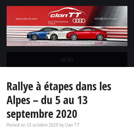
MENU
LE CLUB
Rallye à étapes dans les
LES SORTIES
Alpes – du 5 au 13
CONCOURS PHOTOS
septembre 2020
FORUM
Posted on
15 octobre 2020
by
Clan TT