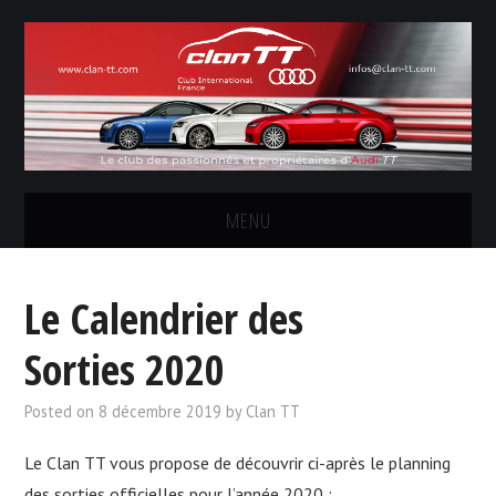
MENU
LE CLUB
Le Calendrier des
LES SORTIES
Sorties 2020
CONCOURS PHOTOS
Posted on
8 décembre 2019
by
Clan TT
FORUM
Le Clan TT vous propose de découvrir ci-après le planning
des sorties officielles pour l’année 2020 :